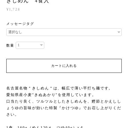
きしめん 4食入
¥1,728
メッセージタグ
数量
カートに入れる
名古屋名物＂きしめん＂は、幅広で薄い平打ち麺です。
愛知県産小麦”きぬあかり”を使用しています。
口当たり良く、ツルツルとしたきしめんを、鰹節とかえしし
ょうゆの旨味が効いた特製『かけつゆ』でお召し上がりくだ
さい。
1食 160g（めん120ｇ、つゆ40g）×４