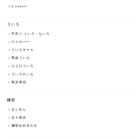
¥ 5000〜
ういろ
手作り ういろ・ないろ
ウイロバー
ういろモナカ
季節ういろ
ひと口ういろ
ういろのこな
限定商品
麺類
きしめん
みそ煮込
麺類詰め合わせ