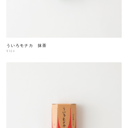
ういろモナカ 抹茶
¥324