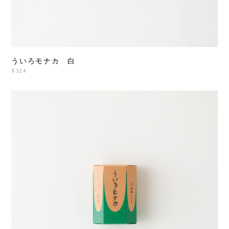
ういろモナカ 白
¥324