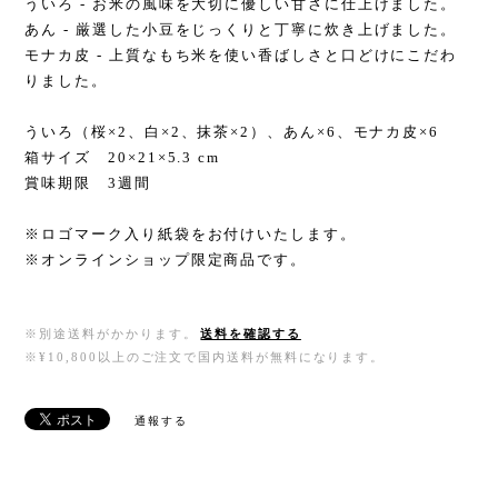
ういろ - お米の風味を大切に優しい甘さに仕上げました。
あん - 厳選した小豆をじっくりと丁寧に炊き上げました。
モナカ皮 - 上質なもち米を使い香ばしさと口どけにこだわ
りました。
ういろ（桜×2、白×2、抹茶×2）、あん×6、モナカ皮×6
箱サイズ 20×21×5.3 cm
賞味期限 3週間
※ロゴマーク入り紙袋をお付けいたします。
※オンラインショップ限定商品です。
※別途送料がかかります。
送料を確認する
※¥10,800以上のご注文で国内送料が無料になります。
通報する