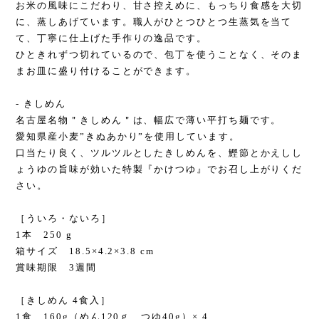
お米の風味にこだわり、甘さ控えめに、もっちり食感を大切
に、蒸しあげています。職人がひとつひとつ生蒸気を当て
て、丁寧に仕上げた手作りの逸品です。
ひときれずつ切れているので、包丁を使うことなく、そのま
まお皿に盛り付けることができます。
- きしめん
名古屋名物＂きしめん＂は、幅広で薄い平打ち麺です。
愛知県産小麦”きぬあかり”を使用しています。
口当たり良く、ツルツルとしたきしめんを、鰹節とかえしし
ょうゆの旨味が効いた特製『かけつゆ』でお召し上がりくだ
さい。
［ういろ・ないろ］
1本 250 g
箱サイズ 18.5×4.2×3.8 cm
賞味期限 3週間
［きしめん 4食入］
1食 160g（めん120ｇ、つゆ40g）× 4