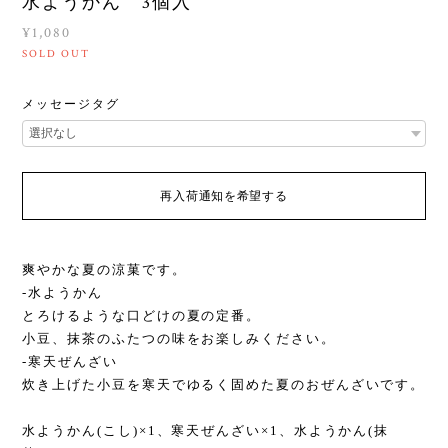
水ようかん 3個入
¥1,080
SOLD OUT
メッセージタグ
再入荷通知を希望する
爽やかな夏の涼菓です。
-水ようかん
とろけるような口どけの夏の定番。
小豆、抹茶のふたつの味をお楽しみください。
-寒天ぜんざい
炊き上げた小豆を寒天でゆるく固めた夏のおぜんざいです。
水ようかん(こし)×1、寒天ぜんざい×1、水ようかん(抹