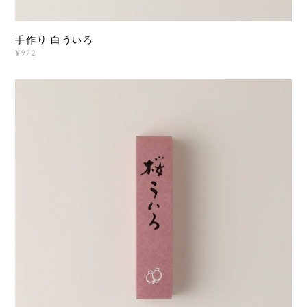
手作り 白ういろ
¥972