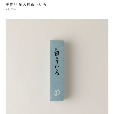
手作り 餡入抹茶ういろ
¥1,296