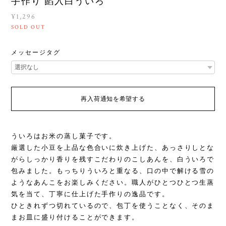
手作り 餡入白ういろ
¥1,296
SOLD OUT
メッセージタグ
再入荷通知を希望する
ういろはお米の蒸し菓子です。
厳選した小豆を上品な色合いに炊き上げた、あっさりしとな
がらしっかり香りを残すこだわりのこしあんを、白ういろで
包みました。もっちりういろと重なる、口の中で解ける雪の
ようなあんこをお楽しみください。職人がひとつひとつ生蒸
気を当て、丁寧に仕上げた手作りの逸品です。
ひときれずつ切れているので、包丁を使うことなく、そのま
まお皿に盛り付けることができます。