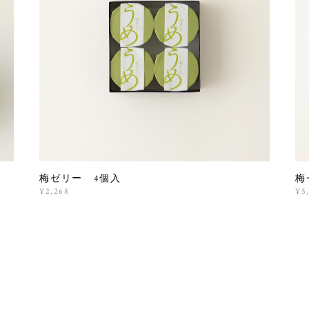
梅ゼリー 4個入
梅
¥2,268
¥5